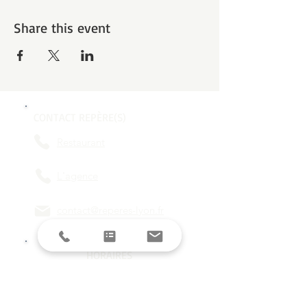
Share this event
CONTACT REPÈRE(S)
Restaurant
L'agence
contact@reperes-lyon.fr
HORAIRES
Mar/Mer
18h - 23h
Jeu/Ven/Sam
18h - 00h