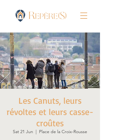
Les Canuts, leurs
révoltes et leurs casse-
croûtes
Sat 21 Jun
  |  
Place de la Croix-Rousse