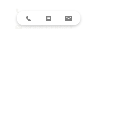
L'agence
contact@reperes-lyon.fr
HORAIRES
Mar/Mer
18h - 23h
Jeu/Ven/Sam
18h - 00h
Dim/Lun
Fermé
Restez informés avec la newsletter !
E-mail
S'inscrire
SUIVEZ-NOUS SUR LES RESEAUX