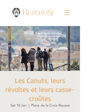
Les Canuts, leurs
révoltes et leurs casse-
croûtes
Sat 10 Jan
  |  
Place de la Croix-Rousse