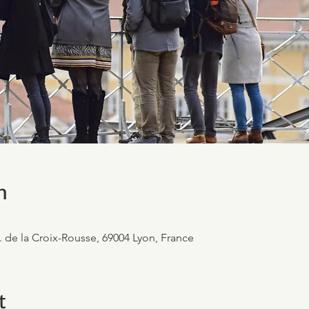
n
. de la Croix-Rousse, 69004 Lyon, France
t