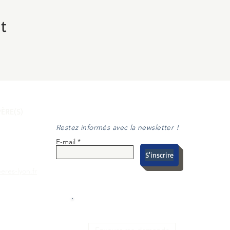
t
ÈRE(S)
Restez informés avec la newsletter !
E-mail
S'inscrire
eres-lyon.fr
S SUR LES
DEMANDE DE DEVIS
SOCIAUX