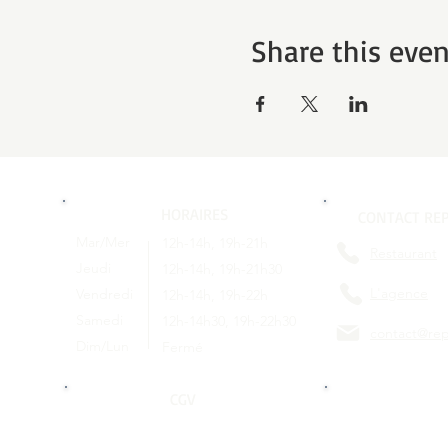
Share this even
HORAIRES
CONTACT REP
Mar/Mer
12h-14h, 19h-21h
Restaurant
Jeudi
12h-14h, 19h-21h30
L'agence
Vendredi
12h-14h, 19h-22h
Samedi
12h-14h30, 19h-22h30
contact@rep
Dim/Lun
Fermé
CGV
SUIVEZ-NOU
Conditions générales de vente
RESEAUX 
©2022 par Repère(s) -