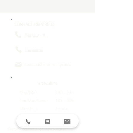
CONTACT REPÈRE(S)
Restaurant
L'agence
contact@reperes-lyon.fr
HORAIRES
Mar/Mer
18h - 23h
Jeu/Ven/Sam
18h - 00h
Dim/Lun
Fermé
Restez informés avec la newsletter !