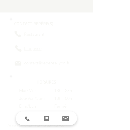
CONTACT REPÈRE(S)
Restaurant
L'agence
contact@reperes-lyon.fr
HORAIRES
Mar/Mer
18h - 23h
Jeu/Ven/Sam
18h - 00h
Dim/Lun
Fermé
Restez informés avec la newsletter !