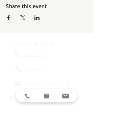
Share this event
CONTACT REPÈRE(S)
Restaurant
L'agence
contact@reperes-lyon.fr
HORAIRES
Mar/Mer
18h - 23h
Jeu/Ven/Sam
18h - 00h
Dim/Lun
Fermé