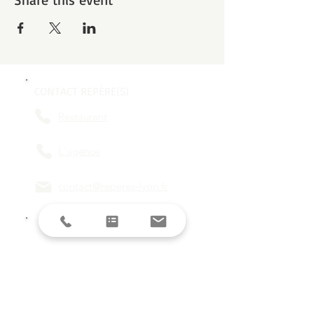
CONTACT REPÈRE(S)
Restaurant
L'agence
contact@reperes-lyon.fr
HORAIRES
Mar/Mer
18h - 23h
Jeu/Ven/Sam
18h - 00h
Dim/Lun
Fermé