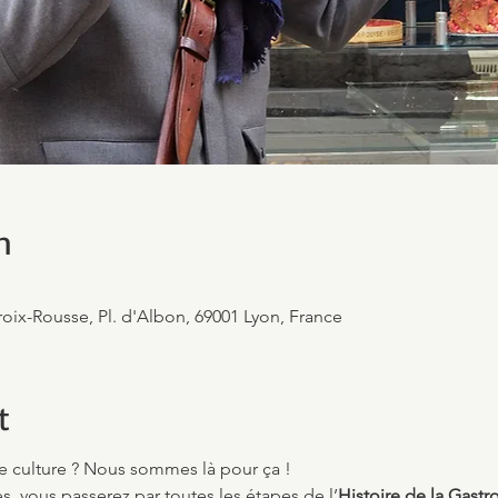
n
roix-Rousse, Pl. d'Albon, 69001 Lyon, France
t
e culture ? Nous sommes là pour ça !
, vous passerez par toutes les étapes de l’
Histoire de la Gast