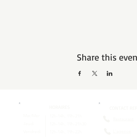
Share this even
HORAIRES
CONTACT REP
Mar/Mer
12h-14h, 19h-21h
Restaurant
Jeudi
12h-14h, 19h-21h30
L'agence
Vendredi
12h-14h, 19h-22h