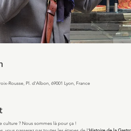
n
roix-Rousse, Pl. d'Albon, 69001 Lyon, France
t
e culture ? Nous sommes là pour ça !
, vous passerez par toutes les étapes de l’
Histoire de la Gast