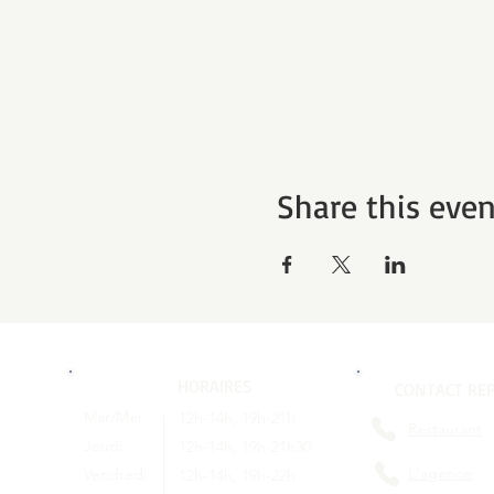
Share this even
HORAIRES
CONTACT REP
Mar/Mer
12h-14h, 19h-21h
Restaurant
Jeudi
12h-14h, 19h-21h30
L'agence
Vendredi
12h-14h, 19h-22h