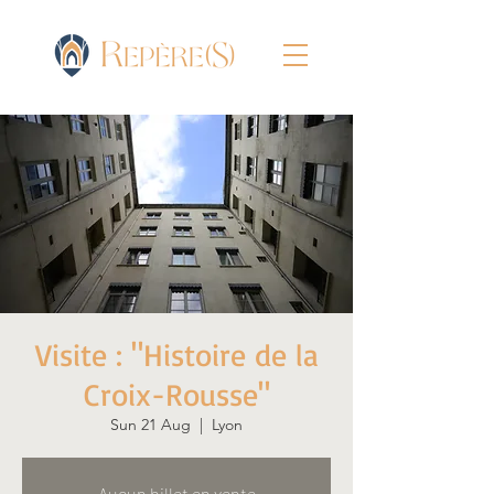
Visite : "Histoire de la
Croix-Rousse"
Sun 21 Aug
  |  
Lyon
Aucun billet en vente