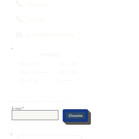
Restaurant
L'agence
contact@reperes-lyon.fr
HORAIRES
Mar/Mer
18h - 23h
Jeu/Ven/Sam
18h - 00h
Dim/Lun
Fermé
Restez informés avec la newsletter !
E-mail
S'inscrire