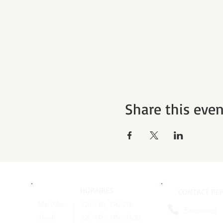
Share this even
HORAIRES
CONTACT REP
Mar/Mer
12h-14h, 19h-21h
Restaurant
Jeudi
12h-14h, 19h-21h30