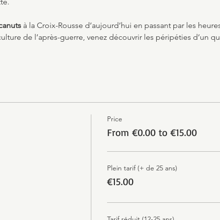
te.
canuts
 à la Croix-Rousse d’aujourd’hui en passant par les heur
lture de l’après-guerre, venez découvrir les péripéties d’un quar
Price
From €0.00 to €15.00
Plein tarif (+ de 25 ans)
€15.00
Tarif réduit (12-25 ans)