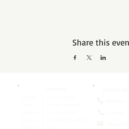
Share this even
HORAIRES
CONTACT REP
Mar/Mer
12h-14h, 19h-21h
Restaurant
Jeudi
12h-14h, 19h-21h30
L'agence
Vendredi
12h-14h, 19h-22h
Samedi
12h-14h30, 19h-22h30
contact@rep
Dim/Lun
Fermé