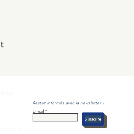
t
ÈRE(S)
Restez informés avec la newsletter !
E-mail
S'inscrire
eres-lyon.fr