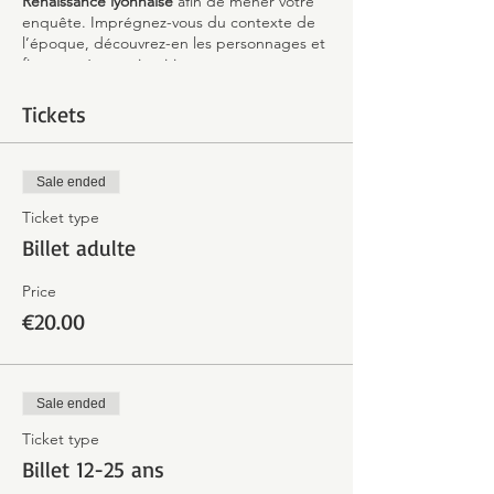
Renaissance lyonnaise
afin de mener votre
enquête. Imprégnez-vous du contexte de
l’époque, découvrez-en les personnages et
fiez-vous à votre intuition pour proposer
votre version des faits.
Tickets
Peut-être parviendrez-vous, en recoupant
les informations laissées par votre ancêtre
avec celles données par votre guide, à faire
Sale ended
toute la lumière sur cette étrange affaire !
Ticket type
Billet adulte
Price
€20.00
Sale ended
Ticket type
Billet 12-25 ans