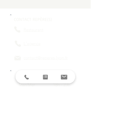
CONTACT REPÈRE(S)
Restaurant
L'agence
contact@reperes-lyon.fr
HORAIRES
Mar/Mer
18h - 23h
Jeu/Ven/Sam
18h - 00h
Dim/Lun
Fermé
Restez informés avec la newsletter !
E-mail