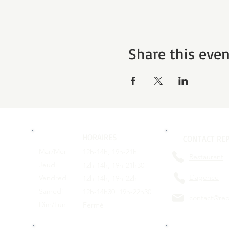
Share this even
HORAIRES
CONTACT REP
Mar/Mer
12h-14h, 19h-21h
Restaurant
Jeudi
12h-14h, 19h-21h30
L'agence
Vendredi
12h-14h, 19h-22h
Samedi
12h-14h30, 19h-22h30
contact@rep
Dim/Lun
Fermé