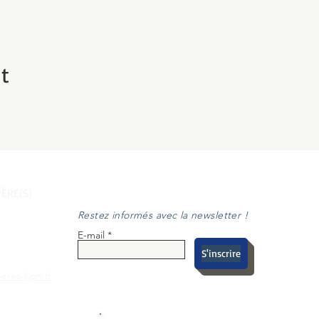
t
ÈRE(S)
Restez informés avec la newsletter !
E-mail
S'inscrire
eres-lyon.fr