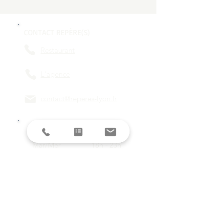
CONTACT REPÈRE(S)
Restaurant
L'agence
contact@reperes-lyon.fr
HORAIRES
Mar/Mer
18h - 23h
Jeu/Ven/Sam
18h - 00h
Dim/Lun
Fermé
Restez informés avec la newsletter !
E-mail