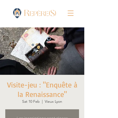
Visite-jeu : "Enquête à
la Renaissance"
Sat 10 Feb
  |  
Vieux Lyon
Les inscriptions sont closes