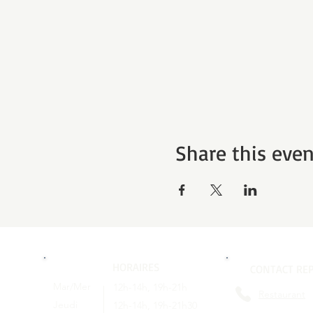
Share this even
HORAIRES
CONTACT REP
Mar/Mer
12h-14h, 19h-21h
Restaurant
Jeudi
12h-14h, 19h-21h30