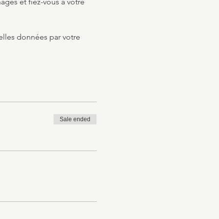
es et fiez-vous à votre 
elles données par votre 
Sale ended