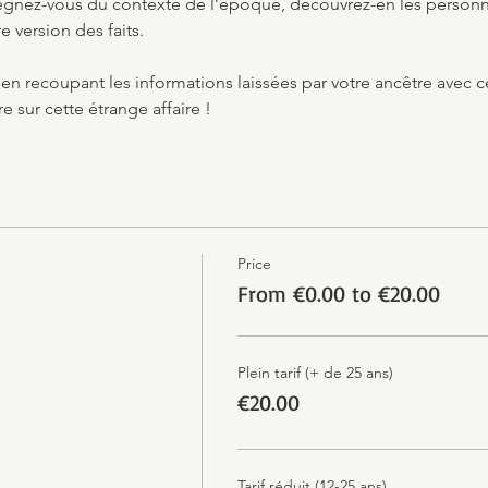
gnez-vous du contexte de l’époque, découvrez-en les personnag
e version des faits.
 en recoupant les informations laissées par votre ancêtre avec c
re sur cette étrange affaire !
Price
From €0.00 to €20.00
Plein tarif (+ de 25 ans)
€20.00
Tarif réduit (12-25 ans)