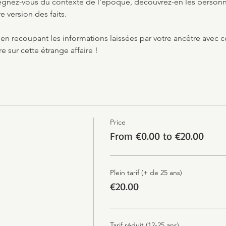
gnez-vous du contexte de l’époque, découvrez-en les personnag
e version des faits.
 en recoupant les informations laissées par votre ancêtre avec c
re sur cette étrange affaire !
Price
From €0.00 to €20.00
Plein tarif (+ de 25 ans)
€20.00
Tarif réduit (12-25 ans)