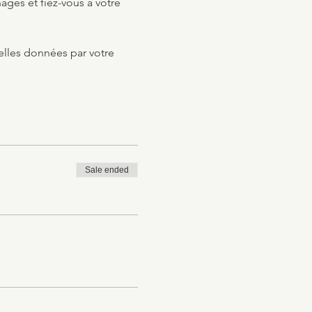
es et fiez-vous à votre 
elles données par votre 
Sale ended