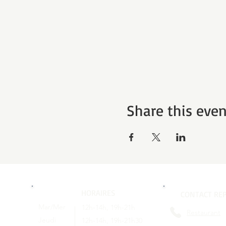
Share this even
HORAIRES
CONTACT REP
Mar/Mer
12h-14h, 19h-21h
Restaurant
Jeudi
12h-14h, 19h-21h30