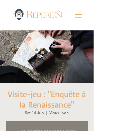
Visite-jeu : "Enquête à
la Renaissance"
Sat 14 Jun
  |  
Vieux Lyon
Les inscriptions sont closes