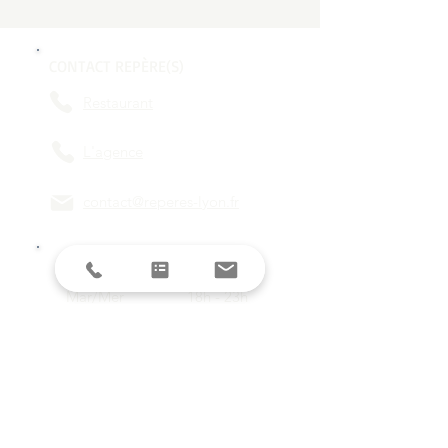
CONTACT REPÈRE(S)
Restaurant
L'agence
contact@reperes-lyon.fr
HORAIRES
Mar/Mer
18h - 23h
Jeu/Ven/Sam
18h - 00h
Dim/Lun
Fermé
Restez informés avec la newsletter !
E-mail