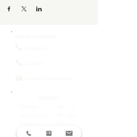
CONTACT REPÈRE(S)
Restaurant
L'agence
contact@reperes-lyon.fr
HORAIRES
Mar/Mer
18h - 23h
Jeu/Ven/Sam
18h - 00h
Dim/Lun
Fermé