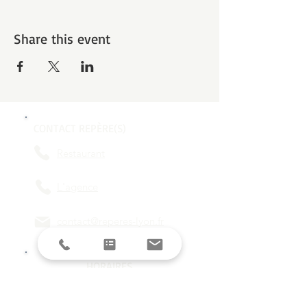
Share this event
CONTACT REPÈRE(S)
Restaurant
L'agence
contact@reperes-lyon.fr
HORAIRES
Mar/Mer
18h - 23h
Jeu/Ven/Sam
18h - 00h