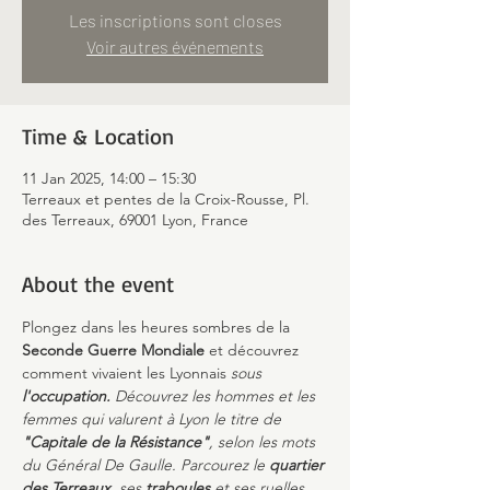
Les inscriptions sont closes
Voir autres événements
Time & Location
11 Jan 2025, 14:00 – 15:30
Terreaux et pentes de la Croix-Rousse, Pl.
des Terreaux, 69001 Lyon, France
About the event
Plongez dans les heures sombres de la 
Seconde Guerre Mondiale
 et découvrez 
comment vivaient les Lyonnais 
sous 
l'occupation.
 Découvrez les hommes et les 
femmes qui valurent à Lyon le titre de 
"Capitale de la Résistance"
, selon les mots 
du Général De Gaulle. Parcourez le 
quartier 
des Terreaux
, ses 
traboules
 et ses ruelles 