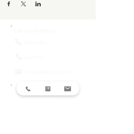
CONTACT REPÈRE(S)
Restaurant
L'agence
contact@reperes-lyon.fr
HORAIRES
Mar/Mer
18h - 23h
Jeu/Ven/Sam
18h - 00h
Dim/Lun
Fermé