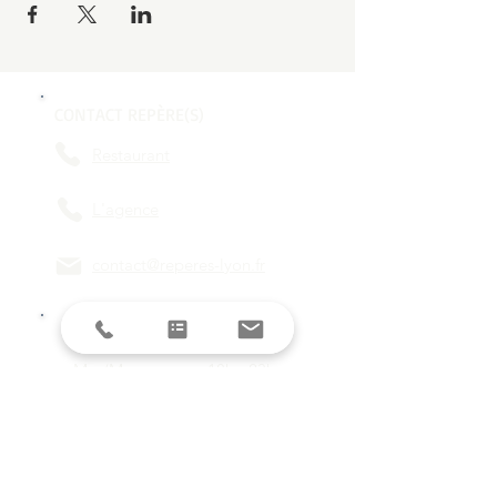
CONTACT REPÈRE(S)
Restaurant
L'agence
contact@reperes-lyon.fr
HORAIRES
Mar/Mer
18h - 23h
Jeu/Ven/Sam
18h - 00h
Dim/Lun
Fermé