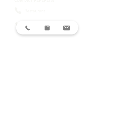
CONTACT REPÈRE(S)
Restaurant
L'agence
contact@reperes-lyon.fr
HORAIRES
Mar/Mer
18h - 23h
Jeu/Ven/Sam
18h - 00h
Dim/Lun
Fermé
Restez informés avec la newsletter !
E-mail
S'inscrire