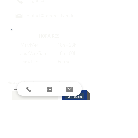
L'agence
contact@reperes-lyon.fr
HORAIRES
Mar/Mer
18h - 23h
Jeu/Ven/Sam
18h - 00h
Dim/Lun
Fermé
Restez informés avec la newsletter !
E-mail
S'inscrire
SUIVEZ-NOUS SUR LES RESEAUX
SOCIAUX