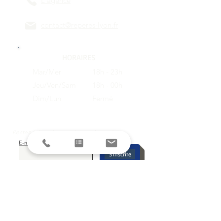
L'agence
contact@reperes-lyon.fr
HORAIRES
Mar/Mer
18h - 23h
Jeu/Ven/Sam
18h - 00h
Dim/Lun
Fermé
Restez informés avec la newsletter !
E-mail
S'inscrire
SUIVEZ-NOUS SUR LES RESEAUX
SOCIAUX