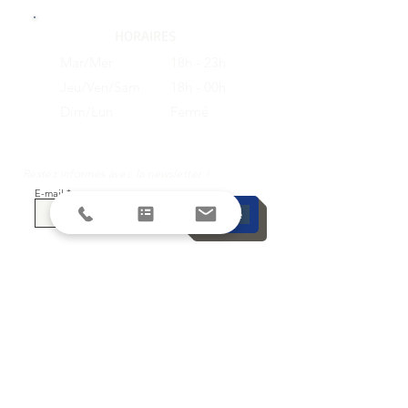
HORAIRES
Mar/Mer
18h - 23h
Jeu/Ven/Sam
18h - 00h
Dim/Lun
Fermé
Restez informés avec la newsletter !
E-mail
S'inscrire
SUIVEZ-NOUS SUR LES RESEAUX
SOCIAUX
DEMANDE DE DEVIS