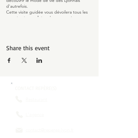
découvrir le mode de vie des Lyonnais
d'autrefois.
Cette visite guidée vous dévoilera tous les
secrets et anecdotes
de ce quartier
historique inscrit au
Patrimoine Mondial de
l'UNESCO
et qui fait la fierté des Lyonnais.
Share this event
CONTACT REPÈRE(S)
Restaurant
L'agence
contact@reperes-lyon.fr