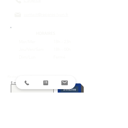
L'agence
contact@reperes-lyon.fr
HORAIRES
Mar/Mer
18h - 23h
Jeu/Ven/Sam
18h - 00h
Dim/Lun
Fermé
Restez informés avec la newsletter !
E-mail
S'inscrire
SUIVEZ-NOUS SUR LES RESEAUX
SOCIAUX