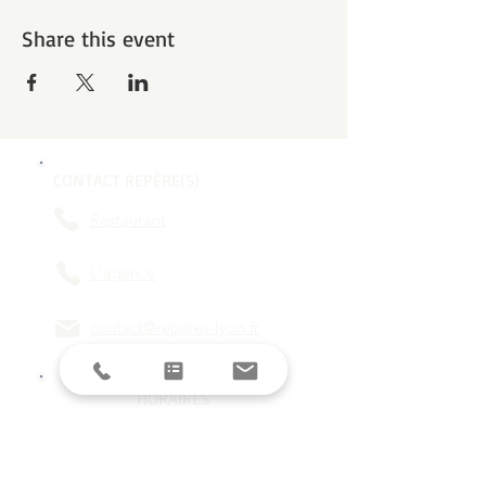
Share this event
CONTACT REPÈRE(S)
Restaurant
L'agence
contact@reperes-lyon.fr
HORAIRES
Mar/Mer
18h - 23h
Jeu/Ven/Sam
18h - 00h