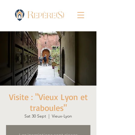
Visite : "Vieux Lyon et
traboules"
Sat 30 Sept
  |  
Vieux-Lyon
Les inscriptions sont closes