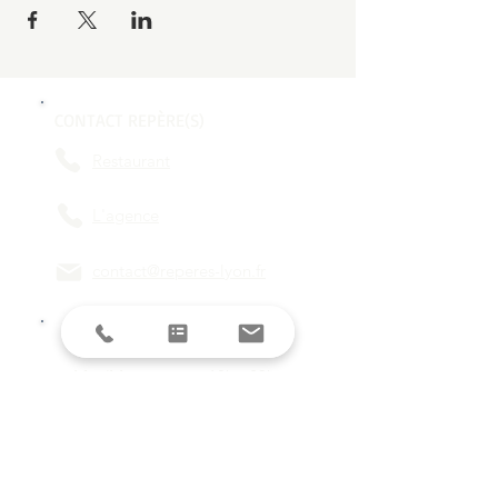
CONTACT REPÈRE(S)
Restaurant
L'agence
contact@reperes-lyon.fr
HORAIRES
Mar/Mer
18h - 23h
Jeu/Ven/Sam
18h - 00h
Dim/Lun
Fermé