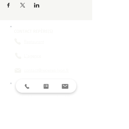
CONTACT REPÈRE(S)
Restaurant
L'agence
contact@reperes-lyon.fr
HORAIRES
Mar/Mer
18h - 23h
Jeu/Ven/Sam
18h - 00h
Dim/Lun
Fermé