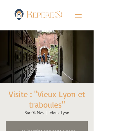
Visite : "Vieux Lyon et
traboules"
Sat 04 Nov
  |  
Vieux-Lyon
Les inscriptions sont closes