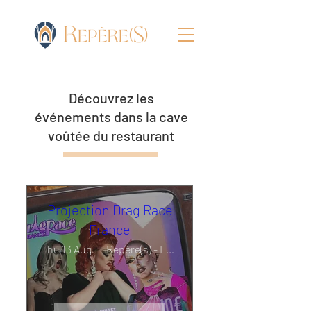
Découvrez les
événements dans la cave
voûtée du restaurant
Projection Drag Race
France
Thu 13 Aug
Repère(s) - La Cuisine des Guides