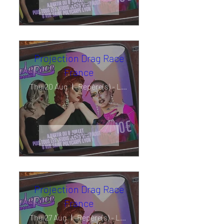
RSVP
Projection Drag Race
France
Thu 20 Aug
Repère(s) - La Cuisine des Guides
RSVP
Projection Drag Race
France
Thu 27 Aug
Repère(s) - La Cuisine des Guides