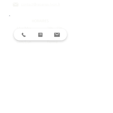
contact@reperes-lyon.fr
HORAIRES
Mar/Mer
18h - 23h
Jeu/Ven/Sam
18h - 00h
Dim/Lun
Fermé
Restez informés avec la newsletter !
E-mail
S'inscrire
SUIVEZ-NOUS SUR LES RESEAUX
SOCIAUX