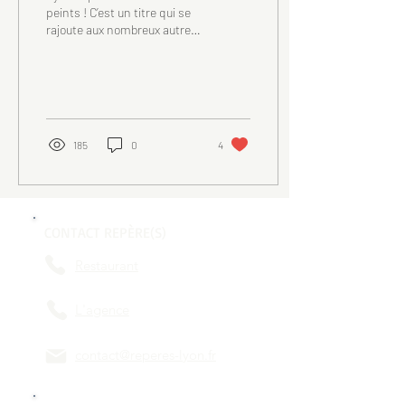
peints ! C’est un titre qui se
rajoute aux nombreux autres.
Street art, graffiti, tag, post
graffiti…
185
0
4
CONTACT REPÈRE(S)
Restaurant
L'agence
contact@reperes-lyon.fr