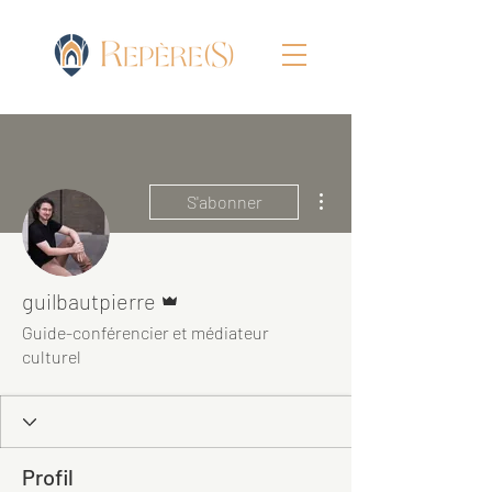
Plus d'actions
S'abonner
Administrateur
guilbautpierre
Guide-conférencier et médiateur
culturel
Profil