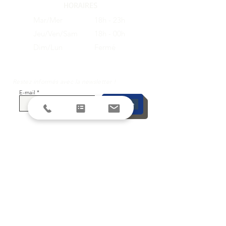
HORAIRES
Mar/Mer
18h - 23h
Jeu/Ven/Sam
18h - 00h
Dim/Lun
Fermé
Restez informés avec la newsletter !
E-mail
S'inscrire
SUIVEZ-NOUS SUR LES RESEAUX
SOCIAUX
DEMANDE DE DEVIS