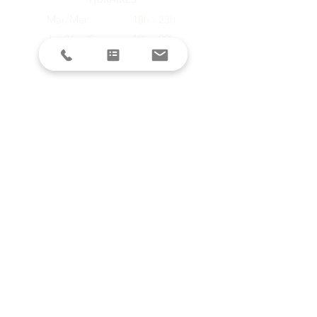
Mar/Mer
18h - 23h
Jeu/Ven/Sam
18h - 00h
Dim/Lun
Fermé
Restez informés avec la newsletter !
E-mail
S'inscrire
SUIVEZ-NOUS SUR LES RESEAUX
SOCIAUX
DEMANDE DE DEVIS
Envoyer ma demande