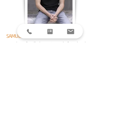
SAMUEL
Issu d’une famille lyonnaise, cela fait plus de 12
ans que je suis rentré dans ce berceau familial
qu’est Lyon et que je m'évertue à répéter sur tous
les tons qu’il s’agit de la plus belle ville du
monde. Après être passé sans gloire sur les
bancs de l’école d’architecture, c’est tout
naturellement que mon chauvinisme m’a amené
à devenir guide-conférencier et à faire visiter
différents quartiers et musées de la ville.
CONTACT REPÈRE(S)
Restaurant