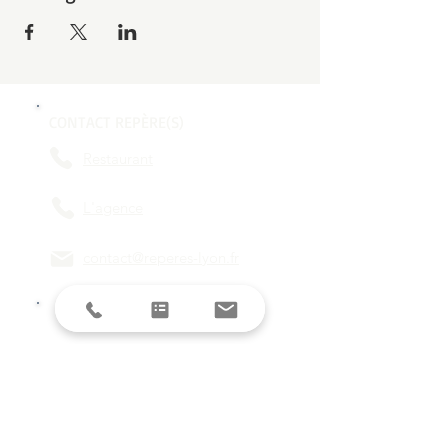
CONTACT REPÈRE(S)
Restaurant
L'agence
contact@reperes-lyon.fr
HORAIRES
Mar/Mer
18h - 23h
Jeu/Ven/Sam
18h - 00h
Dim/Lun
Fermé