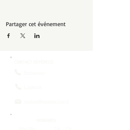
Partager cet événement
CONTACT REPÈRE(S)
Restaurant
L'agence
contact@reperes-lyon.fr
HORAIRES
Mar/Mer
18h - 23h