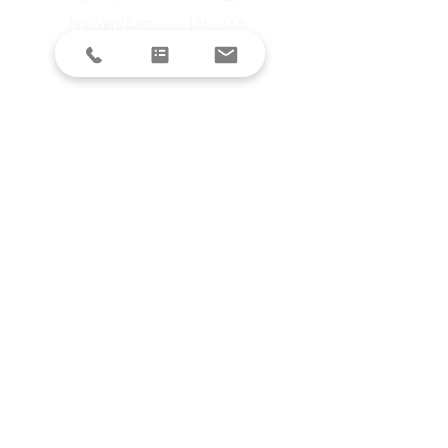
Jeu/Ven/Sam
18h - 00h
Dim/Lun
Fermé
Restez informés avec la newsletter !
E-mail
S'inscrire
SUIVEZ-NOUS SUR LES RESEAUX
SOCIAUX
DEMANDE DE DEVIS
Envoyer ma demande