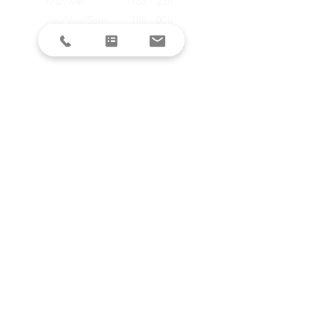
Mar/Mer
18h - 23h
Jeu/Ven/Sam
18h - 00h
Dim/Lun
Fermé
Restez informés avec la newsletter !
E-mail
S'inscrire
SUIVEZ-NOUS SUR LES RESEAUX
SOCIAUX
DEMANDE DE DEVIS
Envoyer ma demande