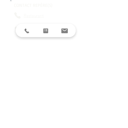
CONTACT REPÈRE(S)
Restaurant
L'agence
contact@reperes-lyon.fr
HORAIRES
Mar/Mer
18h - 23h
Jeu/Ven/Sam
18h - 00h
Dim/Lun
Fermé
Restez informés avec la newsletter !
E-mail
S'inscrire