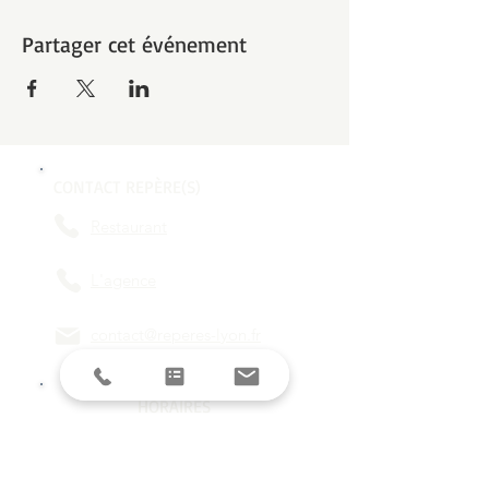
Partager cet événement
CONTACT REPÈRE(S)
Restaurant
L'agence
contact@reperes-lyon.fr
HORAIRES
Mar/Mer
18h - 23h
Jeu/Ven/Sam
18h - 00h