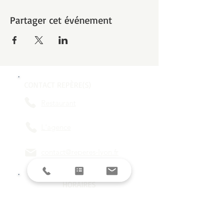
Partager cet événement
CONTACT REPÈRE(S)
Restaurant
L'agence
contact@reperes-lyon.fr
HORAIRES
Mar/Mer
18h - 23h
Jeu/Ven/Sam
18h - 00h