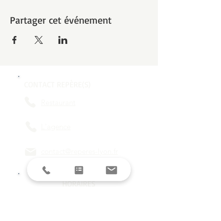
Partager cet événement
CONTACT REPÈRE(S)
Restaurant
L'agence
contact@reperes-lyon.fr
HORAIRES
Mar/Mer
18h - 23h
Jeu/Ven/Sam
18h - 00h