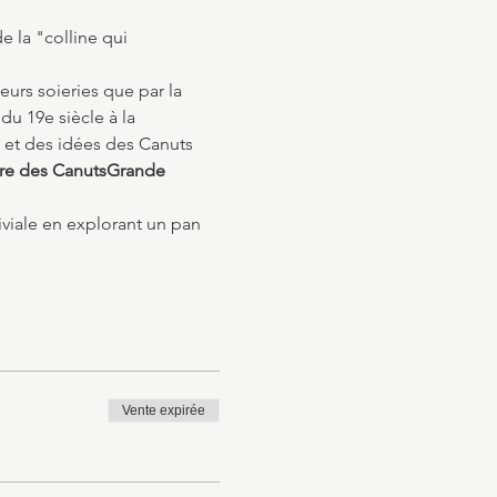
e la "colline qui 
eurs soieries que par la 
du 19e siècle à la 
s et des idées des Canuts 
oire des Canuts
Grande 
iviale en explorant un pan 
Vente expirée