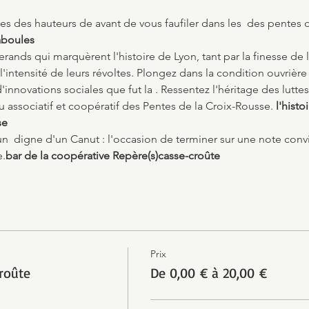
es des hauteurs de 
avant de vous faufiler dans les 
 des pentes d
aboules
serands qui marquèrent l'histoire de Lyon, tant par la finesse de l
l'intensité de leurs révoltes. Plongez dans la condition ouvrière 
innovations sociales que fut la 
. Ressentez l'héritage des lutte
u associatif et coopératif des Pentes de la Croix-Rousse.
 l'hist
se
un 
 digne d'un Canut : l'occasion de terminer sur une note conv
e.
bar de la coopérative Repère(s)
casse-croûte
Prix
croûte
De 0,00 € à 20,00 €