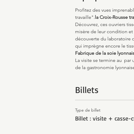
Profitez des vues imprenabl
travaille".
la Croix-Rousse 
tr
Découvrez
, ces ouvriers tis
misère de leur condition et 
découverte du laboratoire d'
qui imprègne encore le tiss
Fabrique de la soie lyonnai
La visite se termine au 
 par 
de la gastronomie lyonnais
Billets
Type de billet
Billet : visite + casse-