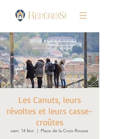
Les Canuts, leurs
révoltes et leurs casse-
croûtes
sam. 14 févr.
  |  
Place de la Croix-Rousse