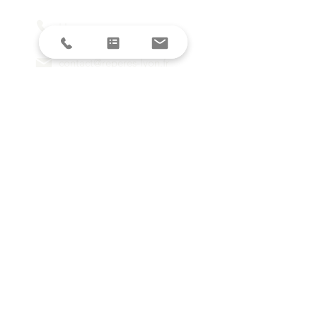
L'agence
contact@reperes-lyon.fr
HORAIRES
Mar/Mer
18h - 23h
Jeu/Ven/Sam
18h - 00h
Dim/Lun
Fermé
Restez informés avec la newsletter !
E-mail
S'inscrire
SUIVEZ-NOUS SUR LES RESEAUX