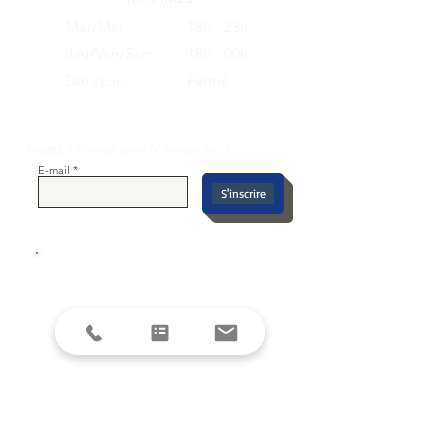
Mar/Mer
18h - 23h
Jeu/Ven/Sam
18h - 00h
Dim/Lun
Fermé
Restez informés avec la newsletter !
E-mail
S'inscrire
SUIVEZ-NOUS SUR LES RESEAUX
SOCIAUX
DEMANDE DE DEVIS
Envoyer ma demande