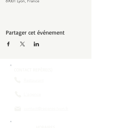
69001 Lyon, France
Partager cet événement
CONTACT REPÈRE(S)
Restaurant
L'agence
contact@reperes-lyon.fr
HORAIRES