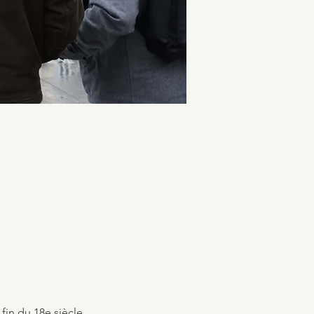
in du 18e siècle.