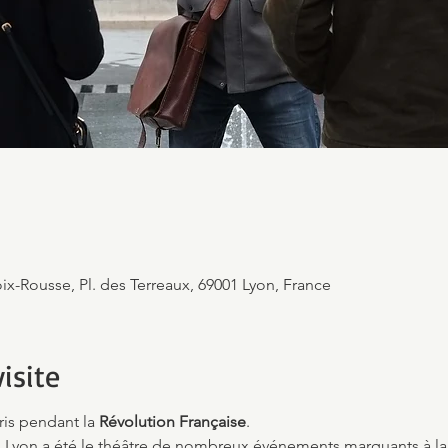
ix-Rousse, Pl. des Terreaux, 69001 Lyon, France
isite
ris pendant la 
Révolution Française
.
 Lyon a été le théâtre de nombreux événements marquants à la f