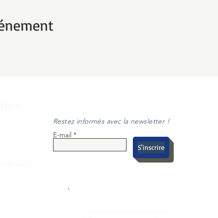
vénement
ÈRE(S)
Restez informés avec la newsletter !
E-mail
S'inscrire
eres-lyon.fr
S SUR LES
DEMANDE DE DEVIS
SOCIAUX