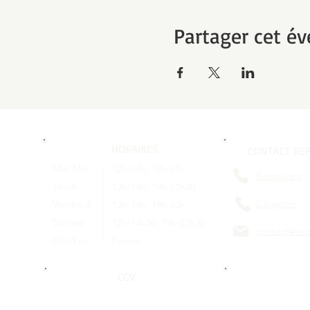
Partager cet é
HORAIRES
CONTACT REP
Mar/Mer
12h-14h, 19h-21h
Restaurant
Jeudi
12h-14h, 19h-21h30
L'agence
Vendredi
12h-14h, 19h-22h
Samedi
12h-14h30, 19h-22h30
contact@rep
Dim/Lun
Fermé
CGV
SUIVEZ-NOU
Conditions générales de vente
RESEAUX 
©2022 par Repère(s) -