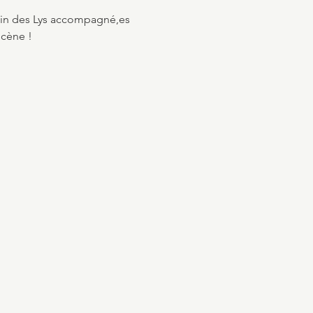
din des Lys accompagné,es 
scène !