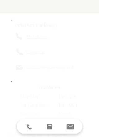
CONTACT REPÈRE(S)
Restaurant
L'agence
contact@reperes-lyon.fr
HORAIRES
Mar/Mer
18h - 23h
Jeu/Ven/Sam
18h - 00h
Dim/Lun
Fermé
Restez informés avec la newsletter !