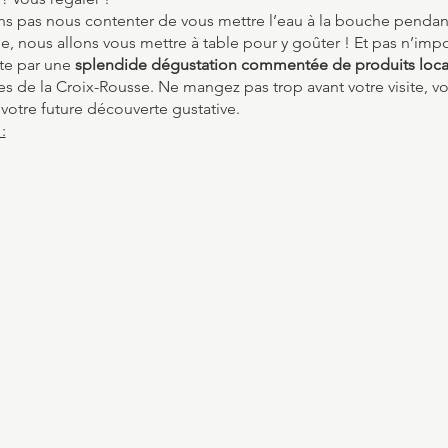
lons pas nous contenter de vous mettre l’eau à la bouche penda
, nous allons vous mettre à table pour y goûter ! Et pas n’impor
ite par une
splendide dégustation commentée de produits loc
s de la Croix-Rousse. Ne mangez pas trop avant votre visite, vo
votre future découverte gustative.
:
e et dans les Pentes de la Croix-Rousse (1h30)
ns un cadre privée et intime (1h30)
it pas office de repas mais plutôt d'apéritif. Visite déconseil
buvant pas d'alcool.