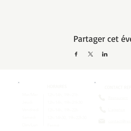
Partager cet é
HORAIRES
CONTACT REP
Mar/Mer
12h-14h, 19h-21h
Restaurant
Jeudi
12h-14h, 19h-21h30
L'agence
Vendredi
12h-14h, 19h-22h
Samedi
12h-14h30, 19h-22h30
contact@rep
Dim/Lun
Fermé