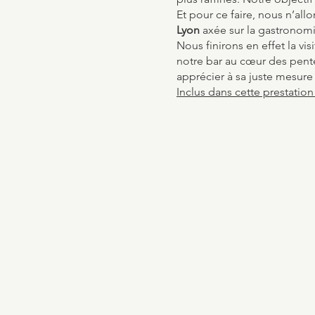
Et pour ce faire, nous n’al
Lyon
axée sur la gastronomie
Nous finirons en effet la vis
notre bar au cœur des pente
apprécier à sa juste mesure 
Inclus dans cette prestation 
- Visite guidée en Presqu'îl
- Dégustation commentée da
Au menu :
- Accord bière / fromage
- Accord vin / fromage
- Accord vin / charcuterie
- Accord liqueur / chocolat
Cette visite gourmande ne fa
mangeant pas de porc / ne 