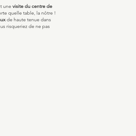
nt une
visite du centre de
te quelle table, la nôtre !
aux
de haute tenue dans
us risqueriez de ne pas
lée aux personnes ne