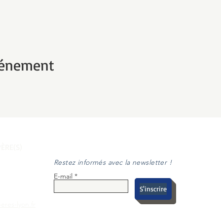
vénement
ÈRE(S)
Restez informés avec la newsletter !
E-mail
S'inscrire
eres-lyon.fr